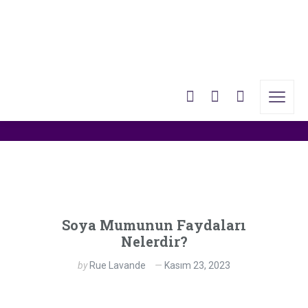
Blog – Left Sidebar
Anasayfa
»
Blog – Left Sidebar
Soya Mumunun Faydaları
Nelerdir?
by
Rue Lavande
Kasım 23, 2023