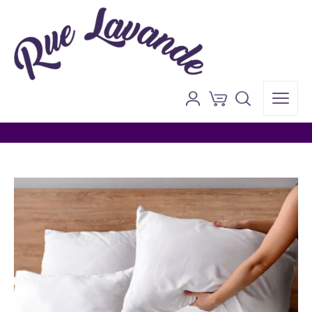
Blog
Anasayfa
»
Lavanta
»
Yastık Seçerken Nelere Dikkat Edilmelidir?