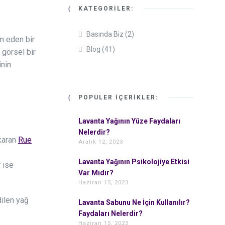
KATEGORILER:
Basında Biz
(2)
m eden bir
Blog
(41)
 görsel bir
inin
POPÜLER İÇERIKLER:
Lavanta Yağının Yüze Faydaları
Nelerdir?
ıkaran
Rue
Aralık 12, 2023
Lavanta Yağının Psikolojiye Etkisi
r ise
Var Mıdır?
Haziran 15, 2023
dilen yağ
Lavanta Sabunu Ne İçin Kullanılır?
Faydaları Nelerdir?
Haziran 15, 2023