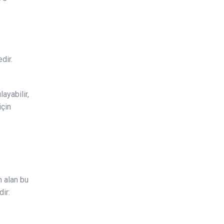
dir.
ayabilir,
için
n alan bu
ir: