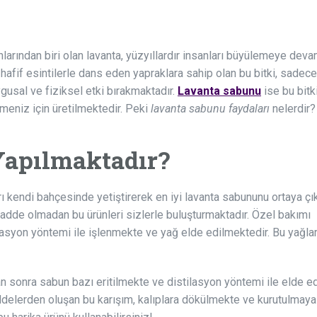
rından biri olan lavanta, yüzyıllardır insanları büyülemeye deva
 hafif esintilerle dans eden yapraklara sahip olan bu bitki, sadece
usal ve fiziksel etki bırakmaktadır.
Lavanta sabunu
ise bu bitk
lmeniz için üretilmektedir. Peki
lavanta sabunu faydaları
nelerdir?
Yapılmaktadır?
arı kendi bahçesinde yetiştirerek en iyi lavanta sabununu ortaya ç
adde olmadan bu ürünleri sizlerle buluşturmaktadır. Özel bakımı
tilasyon yöntemi ile işlenmekte ve yağ elde edilmektedir. Bu yağla
n sonra sabun bazı eritilmekte ve distilasyon yöntemi ile elde e
delerden oluşan bu karışım, kalıplara dökülmekte ve kurutulmaya