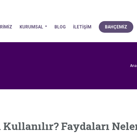
FA
ÜRÜNLERİMİZ
KURUMSAL
BLOG
İLETİŞİM
B
RİMİZ
KURUMSAL
BLOG
İLETİŞİM
BAHÇEMİZ
Ana
Kullanılır? Faydaları Nele