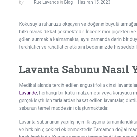
by
Rue Lavande
in
Blog
Haziran 15, 2023
Kokusuyla ruhunuzu okşayan ve doğanın büyülü armağanla
bitki olarak dikkat çekmektedir. İncecik mor çiçekleri ve
şölen sunmakla kalmamakta, aynı zamanda derin bir duyg
ferahlatıcı ve rahatlatıcı etkisini bedeninizde hissedebi
Lavanta Sabunu Nasıl 
Medikal alanda tercih edilen angustifolia cinsi lavantal
Lavande
, herhangi bir katkı malzemesi veya koruyucu m
gerçekleştirilen tarlalardan hasat edilen lavantalar, dis
sabunun temel maddesini oluşturmaktadır.
Lavanta sabununun yapılışı için ilk aşama tamamlandıkta
ve bitkinin çiçekleri eklenmektedir. Tamamen doğal mad