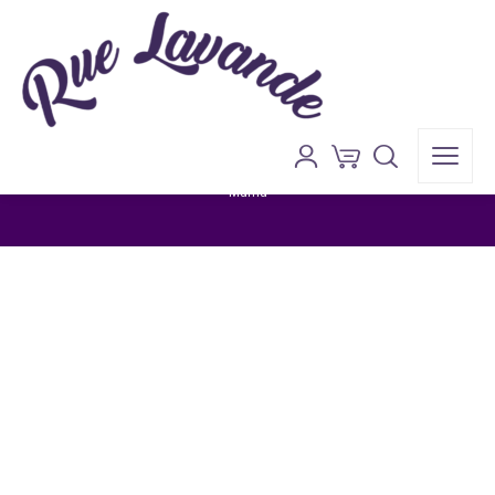
Ürünlerimiz
Anasayfa
»
Ürünlerimiz
»
Rue Lavande 210 Cc Kavanoz Lavantalı Soya
Mumu