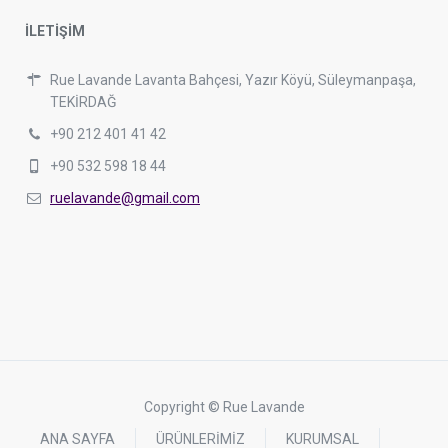
İLETİŞİM
Rue Lavande Lavanta Bahçesi, Yazır Köyü, Süleymanpaşa,
TEKİRDAĞ
+90 212 401 41 42
+90 532 598 18 44
ruelavande@gmail.com
Copyright © Rue Lavande
ANA SAYFA
ÜRÜNLERİMİZ
KURUMSAL