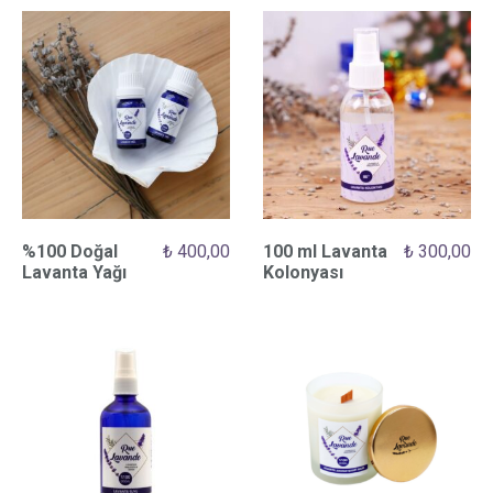
%100 Doğal
₺
400,00
100 ml Lavanta
₺
300,00
Lavanta Yağı
Kolonyası