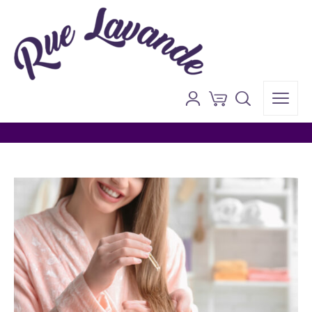
Blog
Anasayfa
»
Lavanta
»
Lavanta Yağı Saç Uzatır Mı?