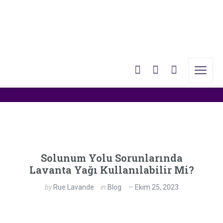
Blog
Anasayfa
»
Blog
»
Sayfa 3
Solunum Yolu Sorunlarında
Lavanta Yağı Kullanılabilir Mi?
by
Rue Lavande
in
Blog
Ekim 25, 2023