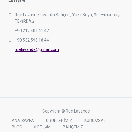
İLETİŞİM
Rue Lavande Lavanta Bahçesi, Yazır Köyü, Süleymanpaşa,
TEKİRDAĞ
+90 212 401 41 42
+90 532 598 18 44
ruelavande@gmail.com
Copyright © Rue Lavande
ANA SAYFA
ÜRÜNLERİMİZ
KURUMSAL
BLOG
İLETİŞİM
BAHÇEMİZ