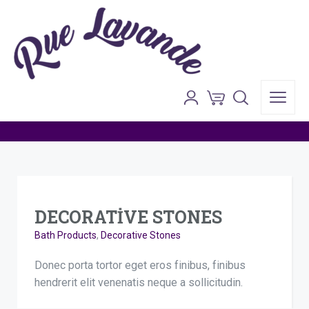
Portfolio – 1 Column
Anasayfa
»
Portfolio – 1 Column
DECORATIVE STONES
Bath Products
,
Decorative Stones
Donec porta tortor eget eros finibus, finibus
hendrerit elit venenatis neque a sollicitudin.