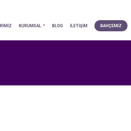
FA
ÜRÜNLERİMİZ
KURUMSAL
BLOG
İLETİŞİM
B
RİMİZ
KURUMSAL
BLOG
İLETİŞİM
BAHÇEMİZ