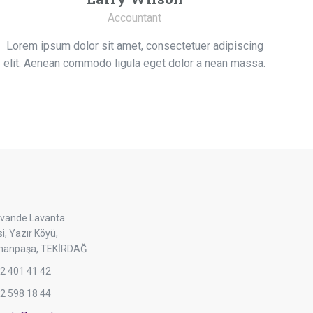
Accountant
Lorem ipsum dolor sit amet, consectetuer adipiscing
elit. Aenean commodo ligula eget dolor a nean massa.
vande Lavanta
i, Yazır Köyü,
manpaşa, TEKİRDAĞ
2 401 41 42
2 598 18 44