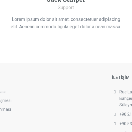
Support
Lorem ipsum dolor sit amet, consectetuer adipiscing
elit. Aenean commodo ligula eget dolor a nean massa.
İLETİŞİM
kası
Rue La
Bahçes
eşmesi
Süley
runması
+90 21
+90 53