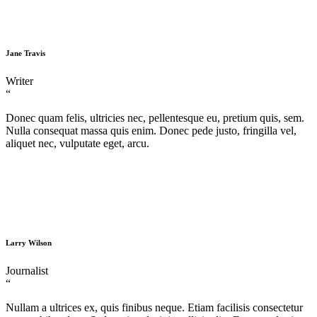
Jane Travis
Writer
“
Donec quam felis, ultricies nec, pellentesque eu, pretium quis, sem.
Nulla consequat massa quis enim. Donec pede justo, fringilla vel,
aliquet nec, vulputate eget, arcu.
Larry Wilson
Journalist
“
Nullam a ultrices ex, quis finibus neque. Etiam facilisis consectetur