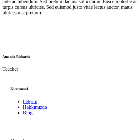
ante ac bibendum. Sed pretium lacinia sollicitudin. Fusce molestie ac
turpis cursus ultricies. Sed euismod justo vitae lectus auctor, mattis
ultrices nisi pretium.
Amanda Richards
Teacher
Kurumsal
İletişim
Hakkımızda
Blog