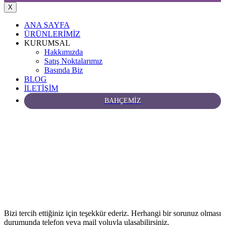
X
ANA SAYFA
ÜRÜNLERİMİZ
KURUMSAL
Hakkımızda
Satış Noktalarımız
Basında Biz
BLOG
İLETİŞİM
BAHÇEMİZ
Bizi tercih ettiğiniz için teşekkür ederiz. Herhangi bir sorunuz olması
durumunda telefon veya mail yoluyla ulaşabilirsiniz.