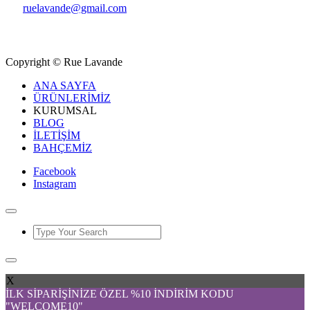
ruelavande@gmail.com
Copyright © Rue Lavande
ANA SAYFA
ÜRÜNLERİMİZ
KURUMSAL
BLOG
İLETİŞİM
BAHÇEMİZ
Facebook
Instagram
X
İLK SİPARİŞİNİZE ÖZEL %10 İNDİRİM KODU
"WELCOME10"