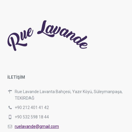
İLETİŞİM
Rue Lavande Lavanta Bahçesi, Yazır Köyü, Süleymanpaşa,
TEKİRDAĞ
+90 212 401 41 42
+90 532 598 18 44
ruelavande@gmail.com