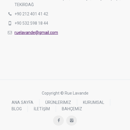
TEKİRDAĞ
+90 212 401 41 42
+90 532 598 18 44
ruelavande@gmail.com
Copyright © Rue Lavande
ANA SAYFA
ÜRÜNLERİMİZ
KURUMSAL
BLOG
İLETİŞİM
BAHÇEMİZ